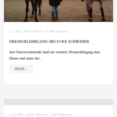
2. Apr.. 2018
/
Marcel
/
RuF Heppens
DRESSURLEHRGANG BEI EVKE SCHRÖDER
Am Osterwochenende fand ein weiterer Dressurlehrgang statt.
Dieses mal unter der...
MEHR...
29. März. 2018
/
Marcel
/
RuF Heppens