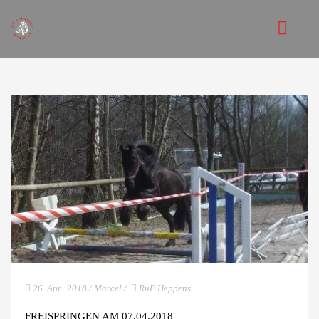
STARTSEITE
VEREIN
VORSTAND
REITANLAGE
REITUNTERRICHT
MITGLIEDSCHAFT
VEREINSORDNUNGEN
26. Apr.. 2018
/
Marcel
/
RuF Heppens
JUGEND
FREISPRINGEN AM 07.04.2018