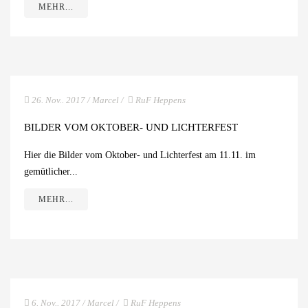
MEHR...
26. Nov.. 2017
/
Marcel
/
RuF Heppens
BILDER VOM OKTOBER- UND LICHTERFEST
Hier die Bilder vom Oktober- und Lichterfest am 11.11. im
gemütlicher...
MEHR...
6. Nov.. 2017
/
Marcel
/
RuF Heppens