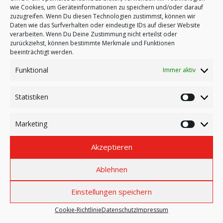
NEUIGKEITEN
wie Cookies, um Geräteinformationen zu speichern und/oder darauf
zuzugreifen. Wenn Du diesen Technologien zustimmst, können wir
TERMINE
Daten wie das Surfverhalten oder eindeutige IDs auf dieser Website
Zeiteinteilung // Reitertag RuF Happens 2018
verarbeiten. Wenn Du Deine Zustimmung nicht erteilst oder
Starterliste // Reitertag RuF Happens 2018
zurückziehst, können bestimmte Merkmale und Funktionen
ARBEITSDIENST
beeinträchtigt werden.
KONTAKT
Funktional
Immer aktiv
IMPRESSUM
TEILEN
Statistiken
Statistik
Marketing
Marketi
REITERTAG IM RUF HEPPENS AM
REITERTAG 2018 // ERGEBNISSE
Akzeptieren
23.06.2018
Ablehnen
Einstellungen speichern
Cookie-Richtlinie
Datenschutz
Impressum