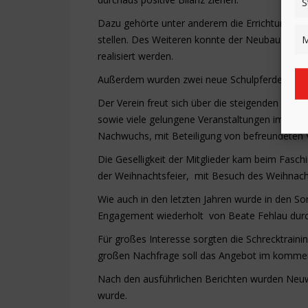
S
Dazu gehörte unter anderem die Errichtung gro
M
stellen. Des Weiteren konnte der Neubau von 
realisiert werden.
Außerdem wurden zwei neue Schulpferde anges
Der Verein freut sich über die steigenden Mitgli
sowie viele gelungene Veranstaltungen im letzt
Nachwuchs, mit Beteiligung von befreundeten V
Die Geselligkeit der Mitglieder kam beim Fasch
der Weihnachtsfeier, mit Besuch des Weihnach
Wie auch in den letzten Jahren wurde in den S
Engagement wiederholt von Beate Fehlau durc
Für großes Interesse sorgten die Schrecktrain
großen Nachfrage soll das Angebot im kommen
Nach den ausführlichen Berichten wurden Neuw
wurde.