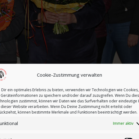
Cookie-Zustimmung verwalten
Dir ein optimales Erlebnis zu bieten, verwenden wir Technologien wie Cookies,
Geräteinformationen zu speichern und/oder darauf zuzugreifen. Wenn Du die
hnologien zustimmst, können wir Daten wie das Surfverhalten oder eindeutige 
 dieser Website verarbeiten. Wenn Du Deine Zustimmung nicht erteilst oder
ückziehst, können bestimmte Merkmale und Funktionen beeinträchtigt werden.
ud der Vorstand am 13.03.2018 um 19.00 Uhr in die Reiterklause a
unktional
Immer aktiv
itzenden Thomas Schlegel konnte dieser für das vergangene Jahr ein