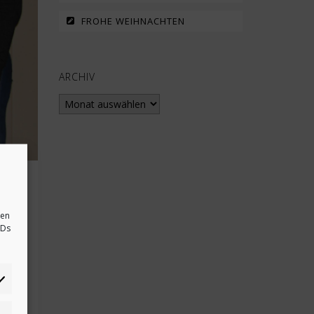
FROHE WEIHNACHTEN
ARCHIV
Archiv
sen
IDs
m
e