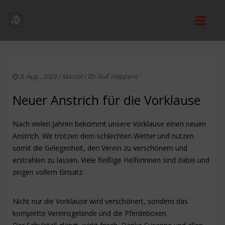
STARTSEITE
8. Aug.. 2023
/
Marcel
/
RuF Heppens
VEREIN
Neuer Anstrich für die Vorklause
VORSTAND
Nach vielen Jahren bekommt unsere Vorklause einen neuen
REITANLAGE
Anstrich. Wir trotzen dem schlechten Wetter und nutzen
REITUNTERRICHT
somit die Gelegenheit, den Verein zu verschönern und
erstrahlen zu lassen. Viele fleißige Helferinnen sind dabei und
MITGLIEDSCHAFT
zeigen vollem Einsatz.
VEREINSORDNUNGEN
Nicht nur die Vorklause wird verschönert, sondern das
JUGEND
komplette Vereinsgelände und die Pferdeboxen.