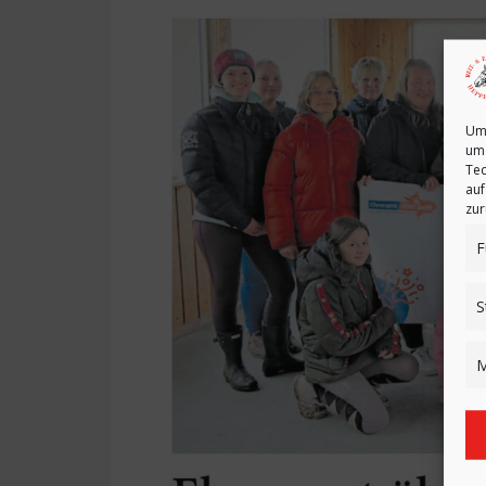
Um 
um 
Tec
auf
zur
F
S
M