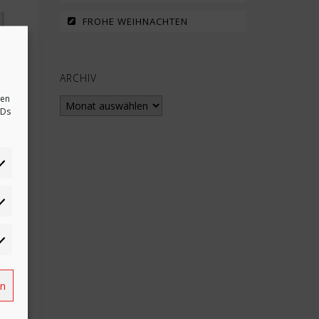
FROHE WEIHNACHTEN
ARCHIV
sen
Archiv
IDs
tistiken
rketing
rn