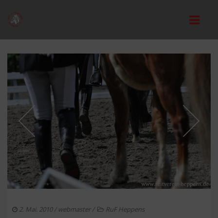
STARTSEITE
VEREIN
VORSTAND
REITANLAGE
REITUNTERRICHT
MITGLIEDSCHAFT
VEREINSORDNUNGEN
JUGEND
2. Mai. 2010
/
webmaster
/
RuF Heppens