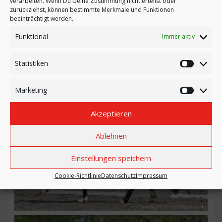
verarbeiten. Wenn Du Deine Zustimmung nicht erteilst oder
zurückziehst, können bestimmte Merkmale und Funktionen
beeinträchtigt werden.
Funktional
Immer aktiv
Statistiken
Statistik
Marketing
Marketi
Akzeptieren
Ablehnen
Einstellungen speichern
Cookie-Richtlinie
Datenschutz
Impressum