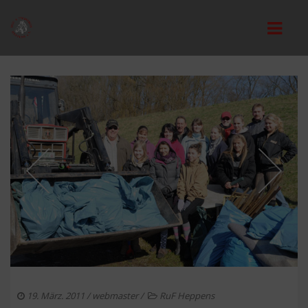
STARTSEITE
VEREIN
VORSTAND
REITANLAGE
REITUNTERRICHT
MITGLIEDSCHAFT
VEREINSORDNUNGEN
JUGEND
19. März. 2011
/
webmaster
/
RuF Heppens