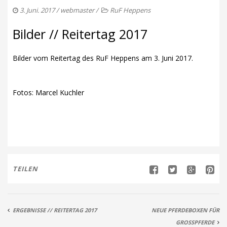
NEUIGKEITEN
3. Juni. 2017
/
webmaster
/
RuF Heppens
TERMINE
Bilder // Reitertag 2017
ARBEITSDIENST
Bilder vom Reitertag des RuF Heppens am 3. Juni 2017.
KONTAKT
IMPRESSUM
Fotos: Marcel Kuchler
TEILEN
ERGEBNISSE // REITERTAG 2017
NEUE PFERDEBOXEN FÜR
GROSSPFERDE