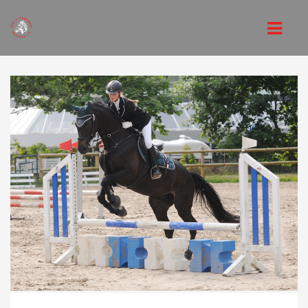
STARTSEITE
VEREIN
VORSTAND
REITANLAGE
REITUNTERRICHT
MITGLIEDSCHAFT
VEREINSORDNUNGEN
JUGEND